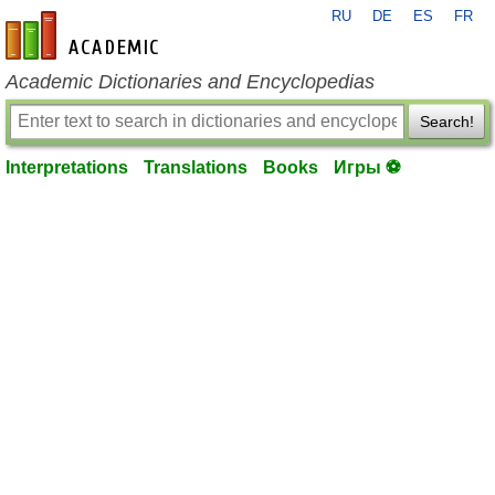
RU
DE
ES
FR
en-academic.com
Academic Dictionaries and Encyclopedias
Search!
Interpretations
Translations
Books
Игры ⚽