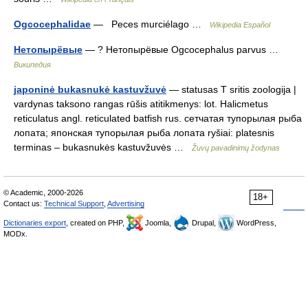
Ogcocephalidae
— Peces murciélago …
Wikipedia Español
Нетопырёвые
— ? Нетопырёвые Ogcocephalus parvus …
Википедия
japoninė bukasnukė kastuvžuvė
— statusas T sritis zoologija |
vardynas taksono rangas rūšis atitikmenys: lot. Halicmetus
reticulatus angl. reticulated batfish rus. сетчатая тупорылая рыба
лопата; японская тупорылая рыба лопата ryšiai: platesnis
terminas – bukasnukės kastuvžuvės …
Žuvų pavadinimų žodynas
© Academic, 2000-2026
18+
Contact us:
Technical Support
,
Advertising
Dictionaries export
, created on PHP,
Joomla,
Drupal,
WordPress,
MODx.