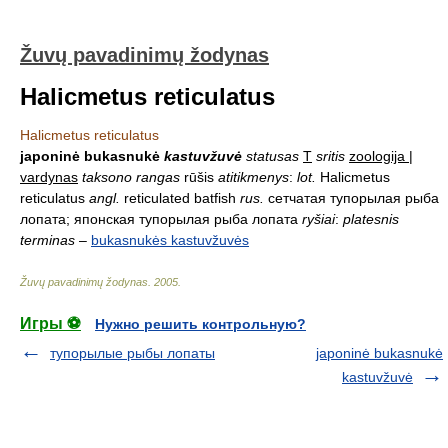
Žuvų pavadinimų žodynas
Halicmetus reticulatus
Halicmetus reticulatus
japoninė bukasnukė
kastuvžuvė
statusas
T
sritis
zoologija |
vardynas
taksono rangas
rūšis
atitikmenys
:
lot.
Halicmetus
reticulatus
angl.
reticulated batfish
rus.
сетчатая тупорылая рыба
лопата; японская тупорылая рыба лопата
ryšiai
:
platesnis
terminas
–
bukasnukės kastuvžuvės
Žuvų pavadinimų žodynas
.
2005
.
Игры ⚽
Нужно решить контрольную?
тупорылые рыбы лопаты
japoninė bukasnukė
kastuvžuvė